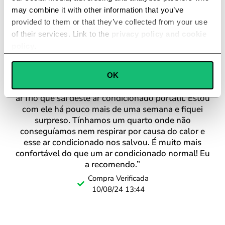
may combine it with other information that you’ve
provided to them or that they’ve collected from your use
of their services. Link to the
privacy policy and cookie
policy
.
Consent
OK
Necessary
Selection
“Fiquei realmente surpreso com a quantidade de
ar frio que sai deste ar condicionado portátil. Estou
com ele há pouco mais de uma semana e fiquei
Preferences
surpreso. Tínhamos um quarto onde não
conseguíamos nem respirar por causa do calor e
Statistics
esse ar condicionado nos salvou. É muito mais
confortável do que um ar condicionado normal! Eu
a recomendo.”
Marketing
Compra Verificada
10/08/24 13:44