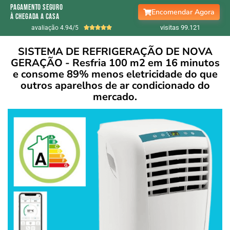
pagamento seguro
Encomendar Agora
à chegada a casa
visitas 99.
122
avaliação 4.94/5





SISTEMA DE REFRIGERAÇÃO DE NOVA
GERAÇÃO - Resfria 100 m2 em 16 minutos
e consome 89% menos eletricidade do que
outros aparelhos de ar condicionado do
mercado.