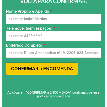
VOLTA PARA CONFIRMAR.
Nome Próprio e Apelido
*
Air
Conditioner
- PT - G -
Telemóvel (sem espaços)
*
UN
Endereço Completo
*
CONFIRMAR a ENCOMENDA
Ao clicar em “CONFIRMAR a ENCOMENDA”, confirma que leu a
política de privacidade