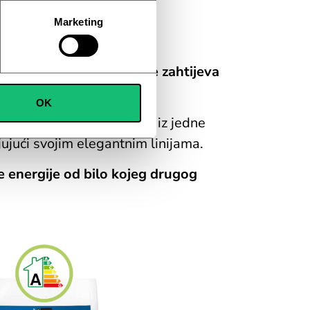
Marketing
ko minuta. Ovaj model ne zahtijeva
ju.
OK
o se i bez napora prenosi iz jedne
ujući svojim elegantnim linijama.
e energije od bilo kojeg drugog