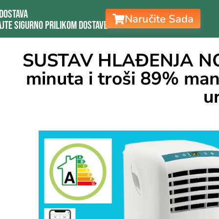
Dostava
Naručite Sada
jte sigurno prilikom dostave
SUSTAV HLAĐENJA NOV
minuta i troši 89% manj
u