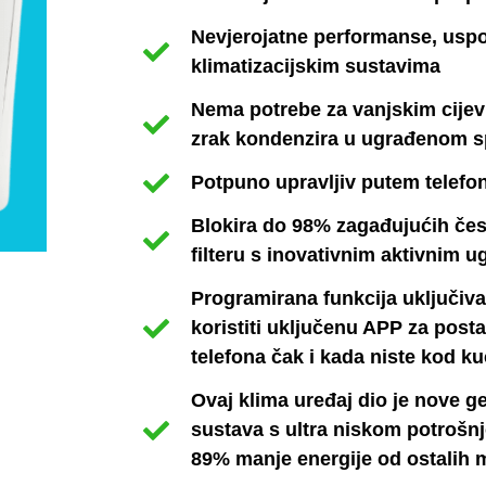
Nevjerojatne performanse, uspo
klimatizacijskim sustavima
Nema potrebe za vanjskim cijevi
zrak kondenzira u ugrađenom 
Potpuno upravljiv putem telefon
Blokira do 98% zagađujućih čes
filteru s inovativnim aktivnim 
Programirana funkcija uključiva
koristiti uključenu APP za post
telefona čak i kada niste kod k
Ovaj klima uređaj dio je nove g
sustava s ultra niskom potrošnj
89% manje energije od ostalih 