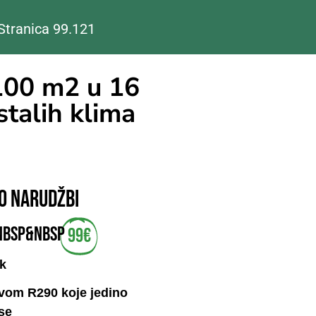
Stranica 99.
122
00 m2 u 16
stalih klima
0 narudžbi
&nbsp&nbsp
99€
ak
vom R290 koje jedino
se