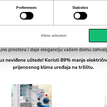
Preferences
Statistics
aš dom će se ugodno rashladiti u roku od nekoli
njske cijevi, samo ga postavite u željenu prostori
Allow selection
đen od tehnoloških materijala nove generacije. lak
uno prostora i daje eleganciju vašem domu zahvalj
o uz neviđene uštede! Koristi 89% manje električn
prijenosnog klima uređaja na tržištu.