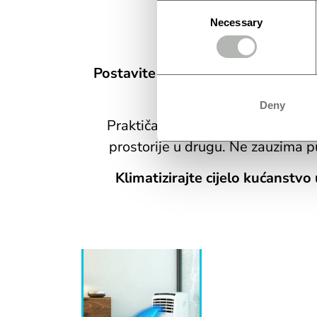
Consent
Necessary
Selection
Postavite željenu temperaturu i v
va
Deny
Praktičan i kompaktan dizajn izra
prostorije u drugu. Ne zauzima p
Klimatizirajte cijelo kućanstv