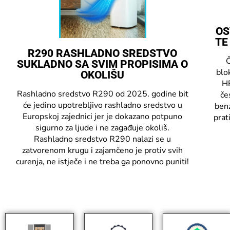
OS
TE
R290 RASHLADNO SREDSTVO
Č
SUKLADNO SA SVIM PROPISIMA O
blo
OKOLIŠU
HE
Rashladno sredstvo R290 od 2025. godine bit
če
će jedino upotrebljivo rashladno sredstvo u
benz
Europskoj zajednici jer je dokazano potpuno
prat
sigurno za ljude i ne zagađuje okoliš.
Rashladno sredstvo R290 nalazi se u
zatvorenom krugu i zajamčeno je protiv svih
curenja, ne istječe i ne treba ga ponovno puniti!