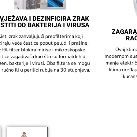
VJEŽAVA I DEZINFICIRA ZRAK
 ŠTITI OD BAKTERIJA I VIRUSA
ZAGARA
isti zrak zahvaljujući predfilterima koji
RAČ
kiraju veće čestice poput peludi i prašine.
Ovaj klim
PA filter blokira mirise i mikroskopske
modernom sust
stice zagađivača kao što su formaldehid,
manje električ
en, bakterije i virusi. Oba filtera se mogu
klima uređaja
i ručno ili u perilici rublja na 30 stupnjeva.
kućans