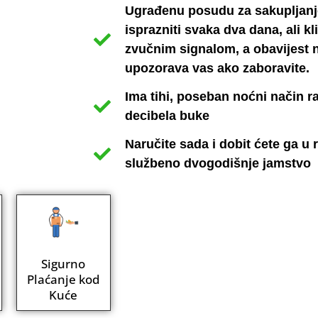
Ugrađenu posudu za sakupljanj
isprazniti svaka dva dana, ali k
zvučnim signalom, a obavijest 
upozorava vas ako zaboravite.
Ima tihi, poseban noćni način r
decibela buke
Naručite sada i dobit ćete ga u 
službeno dvogodišnje jamstvo
Sigurno
Plaćanje kod
Kuće