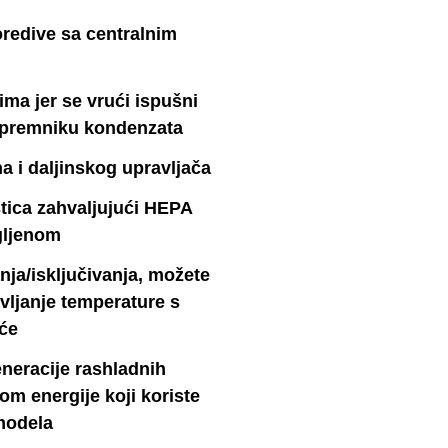
redive sa centralnim
ma jer se vrući ispušni
spremniku kondenzata
a i daljinskog upravljača
tica zahvaljujući HEPA
ugljenom
nja/isključivanja, možete
avljanje temperature s
uće
eneracije rashladnih
om energije koji koriste
modela