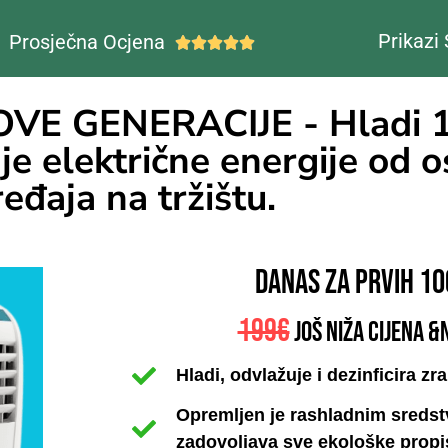
Prikazi 
Prosječna Ocjena





E GENERACIJE - Hladi 1
e električne energije od o
ređaja na tržištu.
danas za prvih 10
199€
još niža cijena 
Hladi, odvlažuje i dezinficira zr
Opremljen je rashladnim sredst
zadovoljava sve ekološke propi