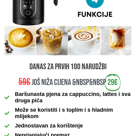
danas za prvih 100 narudžbi
59€
još niža cijena &nbsp&nbsp
29€
Baršunasta pjena za cappuccino, lattes i sva
druga pića
Može se koristiti i s toplim i s hladnim
mlijekom
Jednostavan za korištenje
Neprianjajući premaz