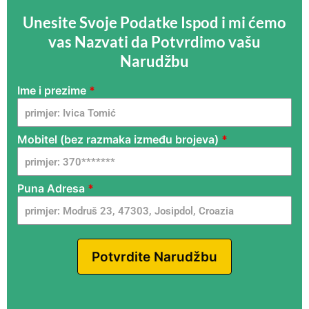
Unesite Svoje Podatke Ispod i mi ćemo
vas Nazvati da Potvrdimo vašu
Narudžbu
Ime i prezime
*
Cappuccinatore
HR - FlamyFox
- Google
Mobitel (bez razmaka između brojeva)
*
Puna Adresa
*
Potvrdite Narudžbu