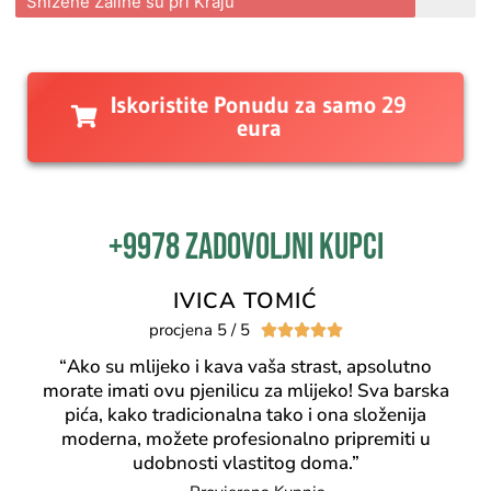
Snižene Zalihe su pri Kraju
Iskoristite Ponudu za samo 29
eura
+9978 zadovoljni kupci
IVICA TOMIĆ
procjena 5 / 5





“
Ako su mlijeko i kava vaša strast, apsolutno
morate imati ovu pjenilicu za mlijeko! Sva barska
pića, kako tradicionalna tako i ona složenija
moderna, možete profesionalno pripremiti u
udobnosti vlastitog doma.”