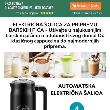
Brza Dostava
Naručite Sada
Plaćajte sigurno prilikom dostave
Prikazi Stranica 99.
122
Prosječna Ocjena





ELEKTRIČNA ŠOLICA ZA PRIPREMU
BARSKIH PIĆA - Uživajte u najukusnijim
barskim pićima u udobnosti svog doma! Od
klasičnog cappuccina do najmodernijih
priprema.