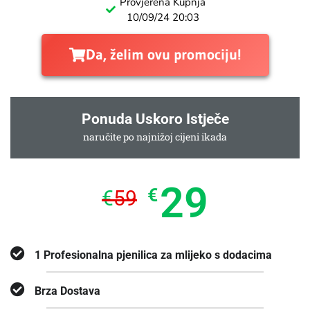
Provjerena Kupnja
10/09/24 20:03
Da, želim ovu promociju!
Ponuda Uskoro Istječe
naručite po najnižoj cijeni ikada
29
€
€
59
1 Profesionalna pjenilica za mlijeko s dodacima
Brza Dostava