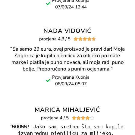
Provjerena Kupnja
07/09/24 13:44
NADA VIDOVIĆ
procjena 4,8 / 5





“Sa samo 29 eura, ovaj proizvod je pravi dar! Moja
šogorica je kupila pjenilicu za mlijeko poznate
marke i platila je puno novaca, ali moja radi puno
bolje. Preporučeno s punim ocjenama!”
Provjerena Kupnja
08/09/24 08:07
MARICA MIHALJEVIĆ
procjena 4 / 5





"WOOWW! Jako sam sretna što sam kupila 
izvanrednu pjenilicu za mlijeko, 