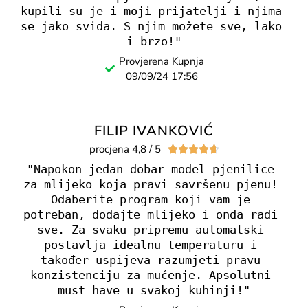
kupili su je i moji prijatelji i njima 
se jako sviđa. S njim možete sve, lako 
i brzo!"
Provjerena Kupnja
09/09/24 17:56
FILIP IVANKOVIĆ
procjena 4,8 / 5





"Napokon jedan dobar model pjenilice 
za mlijeko koja pravi savršenu pjenu! 
Odaberite program koji vam je 
potreban, dodajte mlijeko i onda radi 
sve. Za svaku pripremu automatski 
postavlja idealnu temperaturu i 
također uspijeva razumjeti pravu 
konzistenciju za mućenje. Apsolutni 
must have u svakoj kuhinji!"