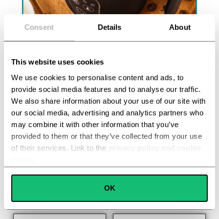
Consent
Details
About
VELIKI KAPACITET ZA VIŠE
This website uses cookies
PRIPREMA ODJEDNOM
We use cookies to personalise content and ads, to
Još jedna od prednosti naše pjenilice za mlijeko
provide social media features and to analyse our traffic.
je kapacitet posude od 800 ml, koja omogućuje
We also share information about your use of our site with
višekratnu pripremu (ovisno o tome što se
our social media, advertising and analytics partners who
priprema) u prosjeku za 2 – 4 osobe.
may combine it with other information that you’ve
provided to them or that they’ve collected from your use
of their services. Link to the
privacy policy and cookie
policy
.
Consent
OK
Necessary
Kvalitetu i Sigurnost
Selection
Kućna Dostava