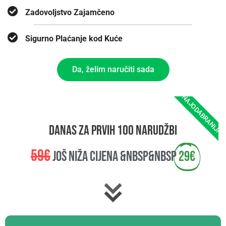
Zadovoljstvo Zajamčeno
Sigurno Plaćanje kod Kuće
Da, želim naručiti sada
NAJODABRANIJI
danas za prvih 100 narudžbi
59€
još niža cijena &nbsp&nbsp
29€