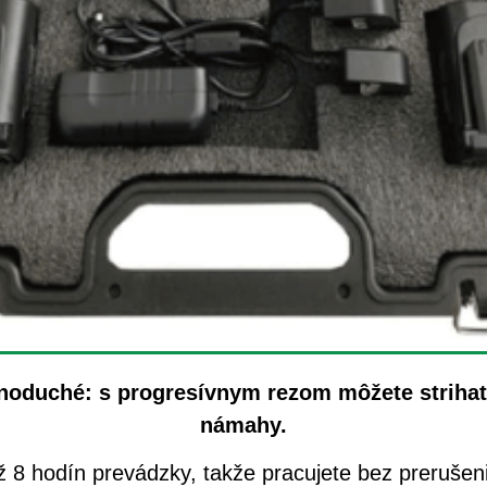
ednoduché: s progresívnym rezom môžete striha
námahy.
 až 8 hodín prevádzky, takže pracujete bez preruše