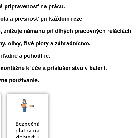
á pripravenosť na prácu.
la a presnosť pri každom reze.
é, znižuje námahu pri dlhých pracovných reláciách.
, olivy, živé ploty a záhradníctvo.
ehľadne a pohodlne.
ntážne kľúče a príslušenstvo v balení.
vne používanie.
Bezpečná
platba na
dobierku