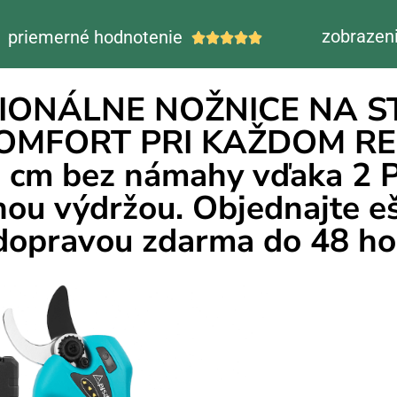
zobrazeni
priemerné hodnotenie





IONÁLNE NOŽNICE NA ST
MFORT PRI KAŽDOM REZE 
 5 cm bez námahy vďaka 
hou výdržou. Objednajte e
dopravou zdarma do 48 ho