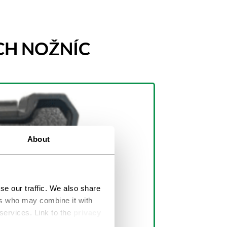
H NOŽNÍC
About
se our traffic. We also share
ers who may combine it with
 services. Link to the
privacy