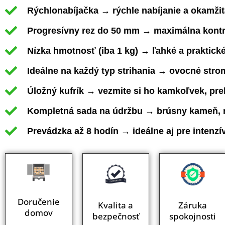
Rýchlonabíjačka → rýchle nabíjanie a okamžit
Progresívny rez do 50 mm → maximálna kontro
Nízka hmotnosť (iba 1 kg) → ľahké a praktick
Ideálne na každý typ strihania → ovocné stromy
Úložný kufrík → vezmite si ho kamkoľvek, pr
Kompletná sada na údržbu → brúsny kameň, mo
Prevádzka až 8 hodín → ideálne aj pre intenzí
Doručenie
Kvalita a
Záruka
domov
bezpečnosť
spokojnosti