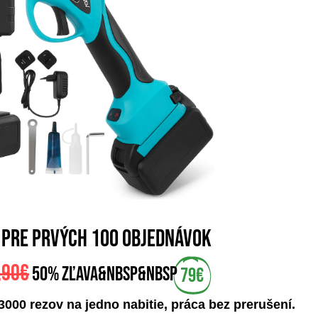
 pre prvých 100 objednávok
,90€
50% zľava&nbsp&nbsp
79€
3000 rezov na jedno nabitie, práca bez prerušení.