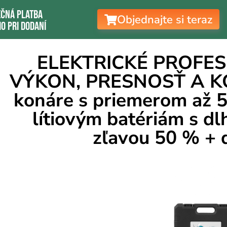
ečná platba
Objednajte si teraz
o pri dodaní
ELEKTRICKÉ PROFES
VÝKON, PRESNOSŤ A KO
konáre s priemerom až
lítiovým batériám s dl
zľavou 50 % + 