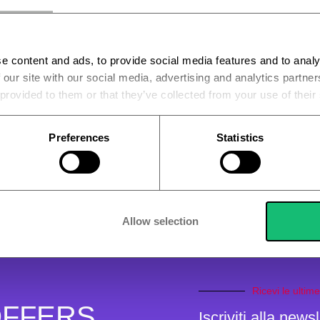
e content and ads, to provide social media features and to analy
 our site with our social media, advertising and analytics partn
 provided to them or that they’ve collected from your use of their
Preferences
Statistics
enza intenti di
er il sistema di
PAGAMENTO SICURO A
 tuoi dati saranno
Se espressamente richiesto è possibile effett
100% sicuro e pro
Allow selection
ed
Ricevi le ultime
FFERS
Iscriviti alla newsl