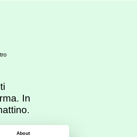
tro
ti
erma. In
mattino.
About