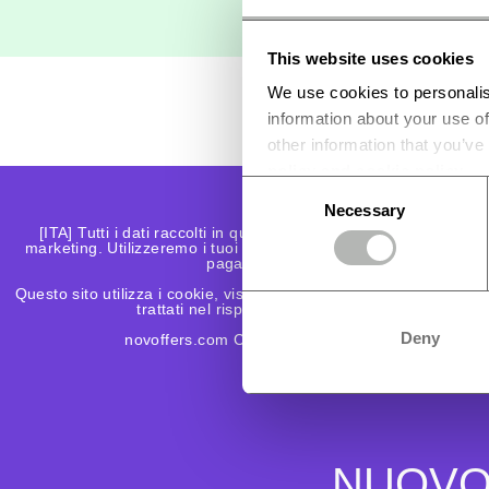
This website uses cookies
We use cookies to personalis
information about your use of
other information that you’ve
policy and cookie policy
.
Consent
Necessary
Selection
[ITA] Tutti i dati raccolti in questa pagina verranno utilizzati s
marketing. Utilizzeremo i tuoi dati solo per tracciare un ordine p
pagamento in contrassegno.
Questo sito utilizza i cookie, visitandolo accetti questa politica. I
trattati nel rispetto dell’informativa sulla privacy.
Deny
novoffers.com Copyright 2022. All Rights Reserv
NUOVO