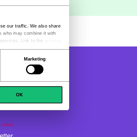
se our traffic. We also share
ers who may combine it with
 services. Link to the
privacy
Marketing
LLA CONSEGNA
uare i pagamenti con carta in modo
tetto.
OK
 notizie
etter