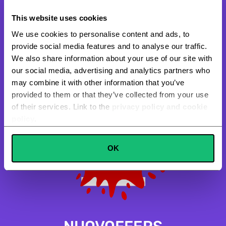
This website uses cookies
PAGAMENTO SICURO ALLA CONSEGNA
We use cookies to personalise content and ads, to
Se espressamente richiesto è possibile effettuare i pagamenti con
provide social media features and to analyse our traffic.
carta in modo 100% sicuro e protetto.
We also share information about your use of our site with
our social media, advertising and analytics partners who
may combine it with other information that you’ve
provided to them or that they’ve collected from your use
of their services. Link to the
privacy policy and cookie
policy
.
Consent
OK
Necessary
Selection
Preferences
Statistics