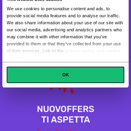
Se espressamente richiesto è possibile effettuare i pagamenti con
carta in modo 100% sicuro e protetto.
We use cookies to personalise content and ads, to
provide social media features and to analyse our traffic.
We also share information about your use of our site with
our social media, advertising and analytics partners who
may combine it with other information that you’ve
provided to them or that they’ve collected from your use
of their services. Link to the
privacy policy and cookie
policy
.
Consent
OK
Necessary
Selection
Preferences
NUOVOFFERS
Statistics
TI ASPETTA
Marketing