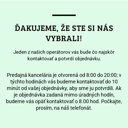
ĎAKUJEME, ŽE STE SI NÁS
VYBRALI!
Jeden z našich operátorov vás bude čo najskôr
kontaktovať a potvrdí objednávku.
Predajná kancelária je otvorená od 8:00 do 20:00; v
týchto hodinách vás budeme kontaktovať do 10
minút od vašej objednávky, aby sme ju potvrdili. Ak
je objednávka zadaná mimo úradných hodín,
budeme vás opäť kontaktovať o 8.00 hod. Počkajte,
prosím, na náš telefonát.