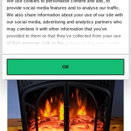
We use cookies to personalise content and ads, to
provide social media features and to analyse our traffic.
We also share information about your use of our site with
+9978 zufriedene Kunden
our social media, advertising and analytics partners who
may combine it with other information that you’ve
ALGER BECKER
provided to them or that they’ve collected from your use
of their services. Link to the
privacy policy and cookie
Bewertung 5 / 5





policy
.
Consent
OK
Necessary
Selection
Preferences
Statistics
Marketing