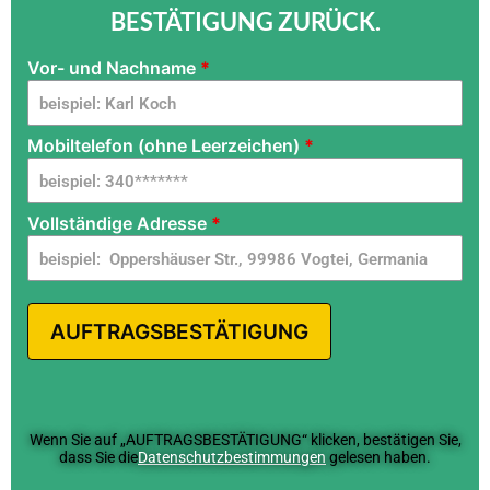
BESTÄTIGUNG ZURÜCK.
Vor- und Nachname
*
camino
elettrico
1 - DE -
Mobiltelefon (ohne Leerzeichen)
*
G dg -
UN
Vollständige Adresse
*
AUFTRAGSBESTÄTIGUNG
Wenn Sie auf „AUFTRAGSBESTÄTIGUNG“ klicken, bestätigen Sie,
dass Sie die
Datenschutzbestimmungen
gelesen haben.