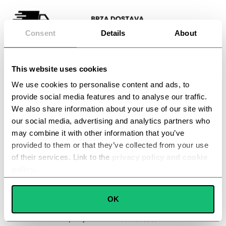
Consent
Details
About
Vrijeme za Naručivanje Ističe
Snižene Zalihe su pri Kraju
This website uses cookies
We use cookies to personalise content and ads, to
provide social media features and to analyse our traffic.
We also share information about your use of our site with
Iskoristite Ponudu za samo 99
our social media, advertising and analytics partners who
eura
may combine it with other information that you’ve
provided to them or that they’ve collected from your use
of their services. Link to the
privacy policy and cookie
policy
.
+9978 zadovoljni kupci
Consent
OK
Necessary
Selection
KATARINA TOMIĆ
procjena 5 / 5




