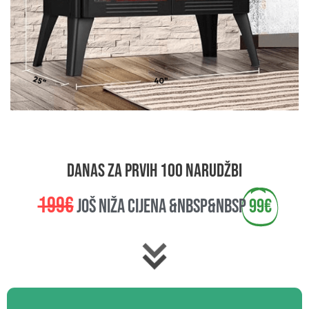
danas za prvih 100 narudžbi
199€
još niža cijena &nbsp&nbsp
99€