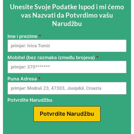
Unesite Svoje Podatke Ispod i mi ćemo
vas Nazvati da Potvrdimo vašu
Narudžbu
Ime i prezime
*
Fireplace
- HR - G
dg - UN
Mobitel (bez razmaka između brojeva)
*
Puna Adresa
*
Potvrdite Narudžbu
Potvrdite Narudžbu