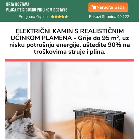
Brza Dostava
Naručite Sada
Plaćajte sigurno prilikom dostave
Prikazi Stranica 99.
122
Prosječna Ocjena





ELEKTRIČNI KAMIN S REALISTIČNIM
UČINKOM PLAMENA - Grije do 95 m², uz
nisku potrošnju energije, uštedite 90% na
troškovima struje i plina.