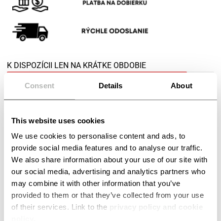
K DISPOZÍCII LEN NA KRÁTKE OBDOBIE
Posledné zľavnené kusy k dispozícii
Consent
Details
About
This website uses cookies
Objednať Propagáciu Teraz
We use cookies to personalise content and ads, to
provide social media features and to analyse our traffic.
We also share information about your use of our site with
our social media, advertising and analytics partners who
+9978 spokojní zákazníci
may combine it with other information that you’ve
provided to them or that they’ve collected from your use
JAN NAGYOVÁ
of their services. Link to the
privacy policy and cookie
hodnotenie 5 / 5





policy
.