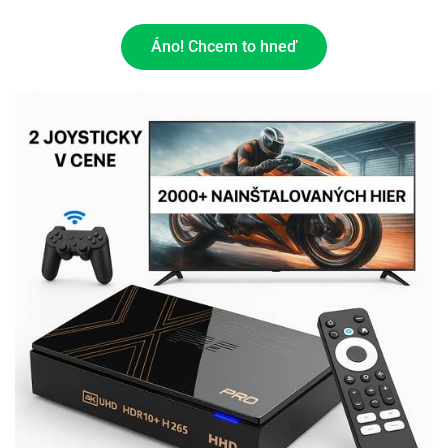
Áno! Chcem to hneď
POSLEDNÈ KUSY