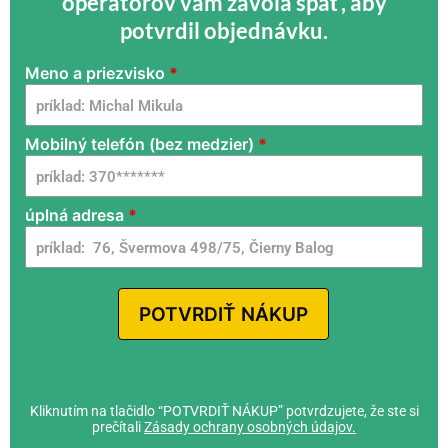
operátorov vám zavolá späť, aby
potvrdil objednávku.
Meno a priezvisko
*
game
station
m1 - SK -
Mobilný telefón (bez medzier)
*
FlamyFox
- G
úplná adresa
*
POTVRDIŤ NÁKUP
Kliknutím na tlačidlo “POTVRDIŤ NÁKUP” potvrdzujete, že ste si
prečítali
Zásady ochrany osobných údajov
.