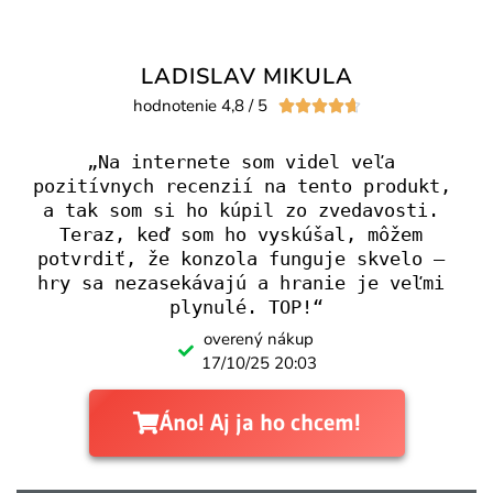
LADISLAV MIKULA
hodnotenie 4,8 / 5





„Na internete som videl veľa 
pozitívnych recenzií na tento produkt, 
a tak som si ho kúpil zo zvedavosti. 
Teraz, keď som ho vyskúšal, môžem 
potvrdiť, že konzola funguje skvelo – 
hry sa nezasekávajú a hranie je veľmi 
plynulé. TOP!“
overený nákup
17/10/25 20:03
Áno! Aj ja ho chcem!