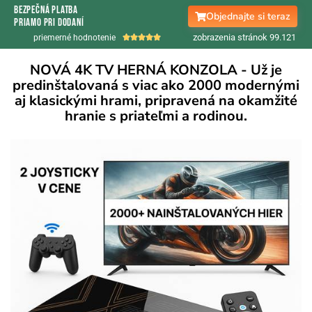
bezpečná platba
Objednajte si teraz
priamo pri dodaní
zobrazenia stránok 99.
122
priemerné hodnotenie





NOVÁ 4K TV HERNÁ KONZOLA - Už je
predinštalovaná s viac ako 2000 modernými
aj klasickými hrami, pripravená na okamžité
hranie s priateľmi a rodinou.