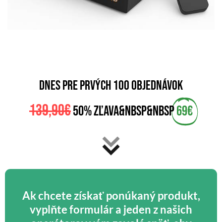
dnes pre prvých 100 objednávok
139,90€
50% zľava&nbsp&nbsp
69€
Ak chcete získať ponúkaný produkt,
vyplňte formulár a jeden z našich