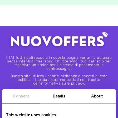
[ITA] Tutti i dati raccolti in questa pagina verranno utilizzati
senza intenti di marketing. Utilizzeremo i tuoi dati solo per
tracciare un ordine per il sistema di pagamento in
contrassegno.
Questo sito utilizza i cookie, visitandolo accetti questa
politica. I tuoi dati saranno trattati nel rispetto
dell’informativa sulla privacy.
novoffers.com Copyright 2022. All Rights Reserved
Consent
Details
About
PAGAMENTO SICURO ALLA CONSEGNA
This website uses cookies
Se espressamente richiesto è possibile effettuare i pagamenti con