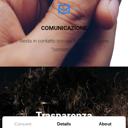
COMUNICAZIONE
Resta in contatto con noi tramite la pagina
“contattaci”.
Trasparenza
Consent
Details
About