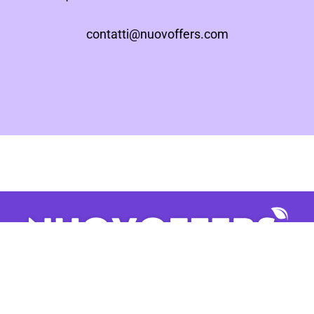
contatti@nuovoffers.com
[ITA] Tutti i dati raccolti in questa pagina verranno utilizzati
senza intenti di marketing. Utilizzeremo i tuoi dati solo per
tracciare un ordine per il sistema di pagamento in
contrassegno.