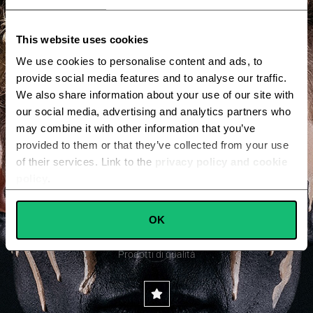
Sul nostro sito potrai leggere recensioni, pareri, opinioni e
This website uses cookies
test prodotti e servizi che troviamo interessanti e
We use cookies to personalise content and ads, to
innovativi nel loro genere. Speriamo che le informazioni
provide social media features and to analyse our traffic.
che troverai possano aiutarti a fare acquisti più informati
We also share information about your use of our site with
e a trovare le informazioni che cerchi in merito ai prodotti
our social media, advertising and analytics partners who
may combine it with other information that you’ve
di cui parliamo.
provided to them or that they’ve collected from your use
of their services. Link to the
privacy policy and cookie
policy
.
Consent
OK
Necessary
Qualità
Selection
Prodotti di qualità
Preferences
Statistics