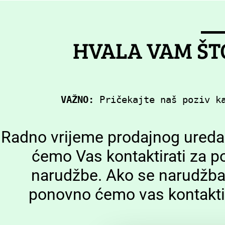
HVALA VAM ŠT
VAŽNO:
 Pričekajte naš poziv k
Radno vrijeme prodajnog ureda j
ćemo Vas kontaktirati za p
narudžbe. Ako se narudžba 
ponovno ćemo vas kontaktira