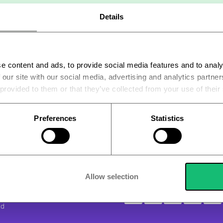
vi broj, ponovite narudžbu.
Details
e content and ads, to provide social media features and to analy
 our site with our social media, advertising and analytics partn
 provided to them or that they’ve collected from your use of their
Preferences
Statistics
PAGAMENTO SICURO AL
enza intenti di
er il sistema di
Se espressamente richiesto è possibile effett
Allow selection
100% sicuro e pro
a. I tuoi dati
vacy.
ed