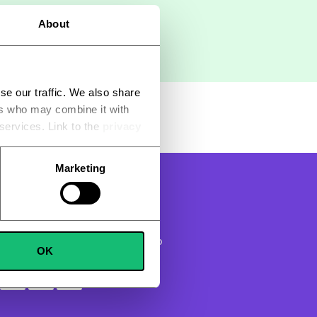
About
se our traffic. We also share
ers who may combine it with
 services. Link to the
privacy
Marketing
LA CONSEGNA
uare i pagamenti con carta in modo
OK
tetto.