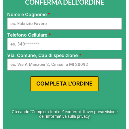
CONFERMA DELL'ORDINE
Nome e Cognome
*
invisible
2x1 - ITA
-
Telefono Cellulare
*
FlamyFox
- G dgen
- v2
Via, Comune, Cap di spedizione
*
COMPLETA L'ORDINE
Cliccando “Completa l’ordine” confermi di aver preso visione
dell’
informativa sulla privacy