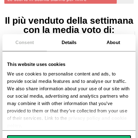
Il più venduto della settimana
con la media voto di:
4.91
Consent
Details
About
This website uses cookies
Categoria:
CURA DEL CORPO
We use cookies to personalise content and ads, to
provide social media features and to analyse our traffic.
5
177
We also share information about your use of our site with
our social media, advertising and analytics partners who
4
11
may combine it with other information that you’ve
3
1
provided to them or that they’ve collected from your use
of their services. Link to the
privacy policy and cookie
2
0
policy
.
1
0