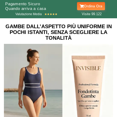
Pagamento Sicuro
Ordina Ora
Quando arriva a casa
Visite 99.
122
Valutazione Media
★
★
★
★
★
GAMBE DALL’ASPETTO PIÙ UNIFORME IN
POCHI ISTANTI, SENZA SCEGLIERE LA
TONALITÀ