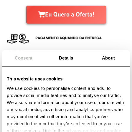
Eu Quero a Oferta!
Consent
Details
About
PODE ENCOMENDAR POR UM CURTO PERÍODO DE TEMPO
This website uses cookies
Os stocks com desconto estão a esgotar-se
We use cookies to personalise content and ads, to
provide social media features and to analyse our traffic.
We also share information about your use of our site with
+9978 clientes satisfeitos
our social media, advertising and analytics partners who
may combine it with other information that you’ve
RICARDO PEREIRA
provided to them or that they’ve collected from your use
of their services. Link to the
privacy policy and cookie