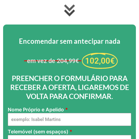
Encomendar sem antecipar nada
102,00€
em vez de 204,99€
PREENCHER O FORMULÁRIO PARA
RECEBER A OFERTA, LIGAREMOS DE
VOLTA PARA CONFIRMAR.
Nome Próprio e Apelido
*
Affettatrice
- PT -
FlamyFox -
Telemóvel (sem espaços)
*
G dg