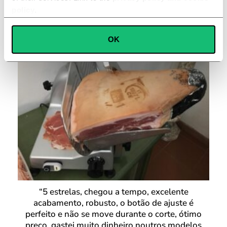
avaliação 5 / 5





policy
.
Consent
OK
Necessary
Selection
Preferences
Statistics
Marketing
“5 estrelas, chegou a tempo, excelente
acabamento, robusto, o botão de ajuste é
perfeito e não se move durante o corte, ótimo
preço, gastei muito dinheiro noutros modelos