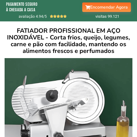
pagamento seguro
Encomendar Agora
à chegada a casa
visitas 99.
122
avaliação 4.94/5





FATIADOR PROFISSIONAL EM AÇO
INOXIDÁVEL - Corta frios, queijo, legumes,
carne e pão com facilidade, mantendo os
alimentos frescos e perfumados