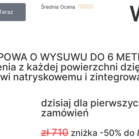
Średnia Ocena





Teraz
POWA O WYSUWU DO 6 MET
nia z każdej powierzchni dzię
i natryskowemu i zintegro
dzisiaj dla pierwszy
zamówień
zł 710
zniżka -50% do