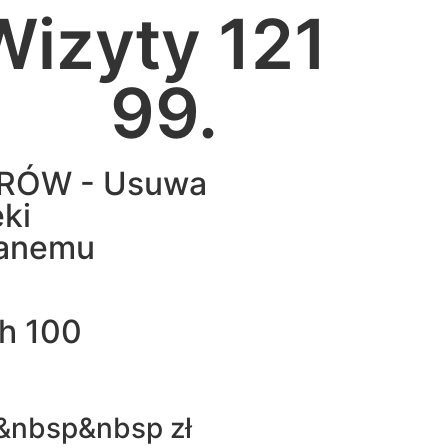
Wizyty 
121
99.
RÓW - Usuwa
ki
wanemu
ch 100
 &nbsp&nbsp
zł