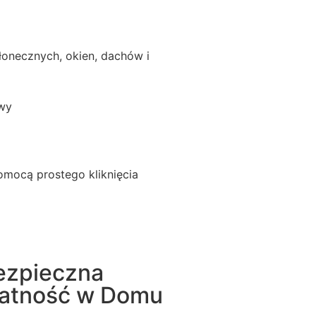
łonecznych, okien, dachów i
wy
omocą prostego kliknięcia
ezpieczna
łatność w Domu