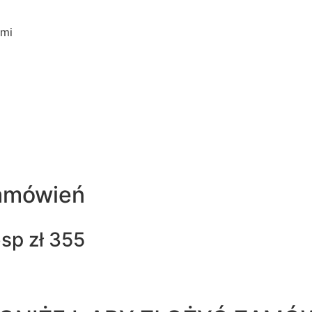
ami
zamówień
bsp
zł 355