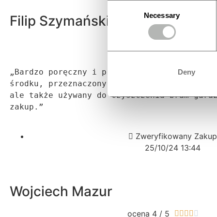
Consent
Necessary
Filip Szymański
Selection
ocena 5 / 5





„Bardzo poręczny i praktyczny, łatwy w mont
Deny
środku, przeznaczony do czyszczenia paneli 
ale także używany do czyszczenia bram garaż
zakup.”
Zweryfikowany Zakup
25/10/24 13:44
Wojciech Mazur
ocena 4 / 5




