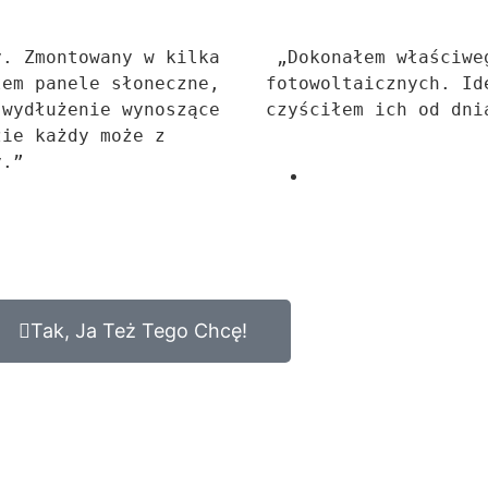
. Zmontowany w kilka 
 „Dokonałem właściwego wyboru przy czyszczeniu moich 18 paneli 
em panele słoneczne, 
fotowoltaicznych. Id
wydłużenie wynoszące 
czyściłem ich od dni
ie każdy może z 
y.”
Tak, Ja Też Tego Chcę!