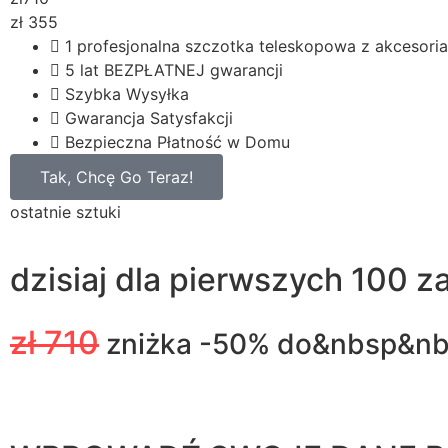
zł
355
1 profesjonalna szczotka teleskopowa z akcesori
5 lat BEZPŁATNEJ gwarancji
Szybka Wysyłka
Gwarancja Satysfakcji
Bezpieczna Płatność w Domu
Tak, Chcę Go Teraz!
ostatnie sztuki
dzisiaj dla pierwszych 100 
zł 710
zniżka -50% do&nbsp&n