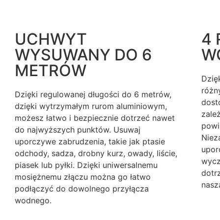
UCHWYT
4
WYSUWANY DO 6
W
METRÓW
Dzię
różn
Dzięki regulowanej długości do 6 metrów,
dost
dzięki wytrzymałym rurom aluminiowym,
zale
możesz łatwo i bezpiecznie dotrzeć nawet
powie
do najwyższych punktów. Usuwaj
Niez
uporczywe zabrudzenia, takie jak ptasie
upor
odchody, sadza, drobny kurz, owady, liście,
wycz
piasek lub pyłki. Dzięki uniwersalnemu
dotr
mosiężnemu złączu można go łatwo
nasz
podłączyć do dowolnego przyłącza
wodnego.