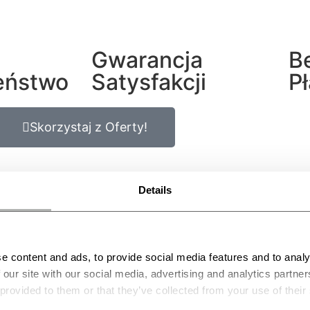
Gwarancja
B
eństwo
Satysfakcji
P
Skorzystaj z Oferty!
Details
Zamów Teraz z -50% Rabatem
e content and ads, to provide social media features and to analy
 our site with our social media, advertising and analytics partn
 provided to them or that they’ve collected from your use of their
+9978 Zadowoleni Klienci