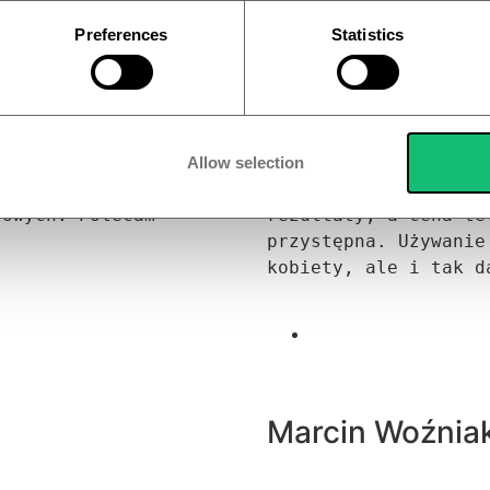
Preferences
Statistics
Anna Piotrowsk
ażu z instrukcją w 
„Wyczyściłem panele 
Allow selection
fotowoltaicznych, 
ponad 2 godziny! To 
owych. Polecam 
rezultaty, a cena te
przystępna. Używanie
kobiety, ale i tak d
Marcin Woźnia