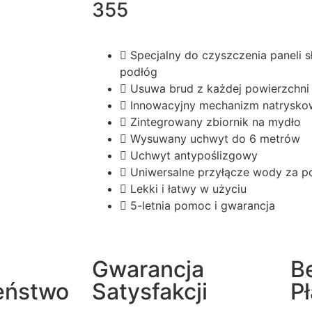
355
Specjalny do czyszczenia paneli s
podłóg
Usuwa brud z każdej powierzchni
Innowacyjny mechanizm natrysko
Zintegrowany zbiornik na mydło
Wysuwany uchwyt do 6 metrów
Uchwyt antypoślizgowy
Uniwersalne przyłącze wody za p
Lekki i łatwy w użyciu
5-letnia pomoc i gwarancja
Gwarancja
B
eństwo
Satysfakcji
P