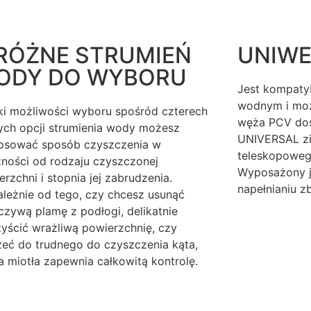
 RÓŻNE STRUMIEŃ
UNIWE
ODY DO WYBORU
Jest kompaty
wodnym i mo
ki możliwości wyboru spośród czterech
węża PCV do
ych opcji strumienia wody możesz
UNIVERSAL zi
osować sposób czyszczenia w
teleskopoweg
żności od rodzaju czyszczonej
Wyposażony j
rzchni i stopnia jej zabrudzenia.
napełnianiu z
ależnie od tego, czy chcesz usunąć
czywą plamę z podłogi, delikatnie
yścić wrażliwą powierzchnię, czy
zeć do trudnego do czyszczenia kąta,
a miotła zapewnia całkowitą kontrolę.