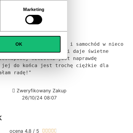
Marketing
i
ocena 4,8 / 5





fotowoltaiczne, 8 rolet i samochód w nieco 
OK
naprawdę ułatwia pracę i daje świetne 
leskopowej szczotki jest naprawdę 
 jej do końca jest trochę ciężkie dla 
ałam radę!"
Zweryfikowany Zakup
26/10/24 08:07
k
ocena 4,8 / 5




