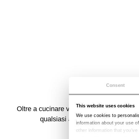
Consent
This website uses cookies
Oltre a cucinare velocissima, riesce a s
We use cookies to personalis
qualsiasi alimento in soli 9 minuti
information about your use of
other information that you’ve
policy and cookie policy
.