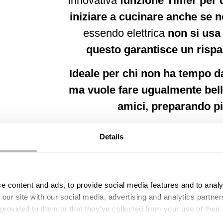
Innovativa
funzione Timer per
iniziare a cucinare anche se n
essendo elettrica
non si usa i
questo garantisce un risp
Ideale per chi non ha tempo d
ma vuole fare ugualmente bell
amici, preparando pia
Details
congelare
e content and ads, to provide social media features and to analy
.
 our site with our social media, advertising and analytics partn
 provided to them or that they’ve collected from your use of their