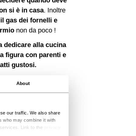
 decidere quando deve
on si è in casa
. Inoltre
l gas dei fornelli e
armio
non da poco !
a dedicare alla cucina
a figura con parenti e
tti gustosi.
About
se our traffic. We also share
ers who may combine it with
 services. Link to the
privacy