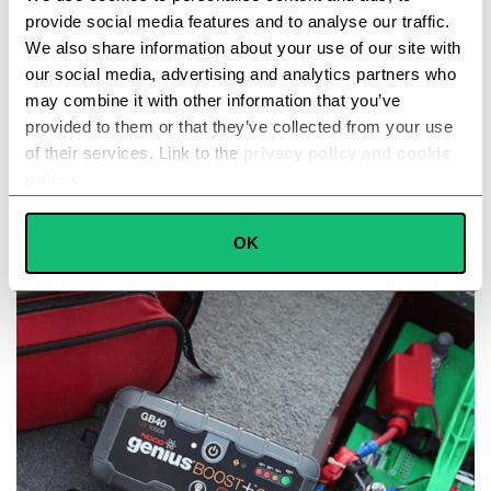
provide social media features and to analyse our traffic.
We also share information about your use of our site with
Ordina in Promozione
our social media, advertising and analytics partners who
may combine it with other information that you’ve
provided to them or that they’ve collected from your use
of their services. Link to the
privacy policy and cookie
8122+ Clienti Soddisfatti sono la prova!
policy
.
SIMONE FIGURA
Consent
Valutazione 5 / 5





OK
Necessary
Selection
Preferences
Statistics
Marketing