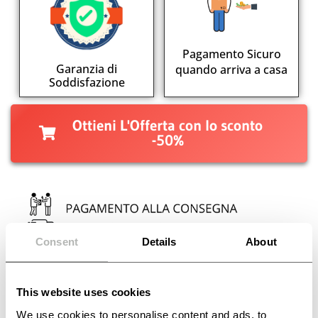
Pagamento Sicuro
Garanzia di
quando arriva a casa
Soddisfazione
Ottieni L'Offerta con lo sconto
-50%
Consent
Details
About
PEZZI LIMITATI
Le scorte in sconto stanno per finire
This website uses cookies
We use cookies to personalise content and ads, to