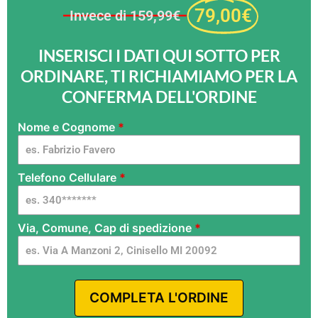
79,00€
Invece di 159,99€
INSERISCI I DATI QUI SOTTO PER
ORDINARE, TI RICHIAMIAMO PER LA
CONFERMA DELL'ORDINE
Nome e Cognome
*
starter
avviatore
1 - ITA -
Telefono Cellulare
*
FlamyFox
- G dg
Via, Comune, Cap di spedizione
*
COMPLETA L'ORDINE