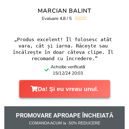
MARCIAN BALINT
Evaluare 4,8 / 5





„Produs excelent! Îl folosesc atât 
vara, cât și iarna. Răcește sau 
încălzește în doar câteva clipe. Îl 
recomand cu încredere.”
Achiziție verificată
15/12/24 20:03
Da! Și eu vreau unul.
PROMOVARE APROAPE ÎNCHEIATĂ
COMANDA ACUM la -50% REDUCERE