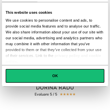
This website uses cookies
ÎNCĂ PUTEȚI COMANDA PENTRU PUȚIN TIMP
We use cookies to personalise content and ads, to
Stocurile cu reduceri se epuizează
provide social media features and to analyse our traffic.
We also share information about your use of our site with
our social media, advertising and analytics partners who
may combine it with other information that you’ve
Comanda cu 50% reducere
provided to them or that they’ve collected from your use
of their services. Link to the
privacy policy and cookie
policy
.
Consent
+9978 Clienți mulțumiți
OK
Necessary
Selection
DORINA RADU
Preferences
Evaluare 5 / 5
☆
☆
☆
☆
☆
Statistics