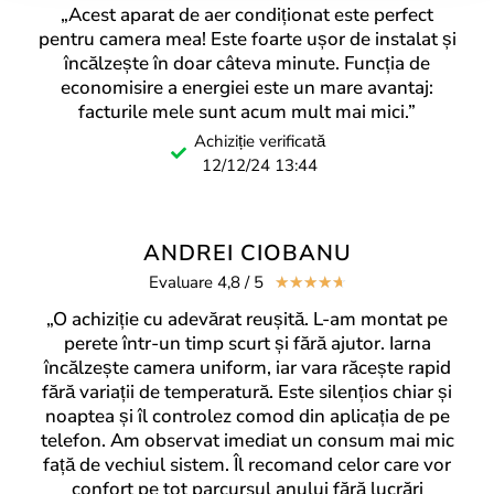
„Acest aparat de aer condiționat este perfect
pentru camera mea! Este foarte ușor de instalat și
Marketing
încălzește în doar câteva minute. Funcția de
economisire a energiei este un mare avantaj:
facturile mele sunt acum mult mai mici.”
Achiziție verificată
12/12/24 13:44
ANDREI CIOBANU
Evaluare 4,8 / 5
☆
☆
☆
☆
☆
„O achiziție cu adevărat reușită. L-am montat pe
perete într-un timp scurt și fără ajutor. Iarna
încălzește camera uniform, iar vara răcește rapid
fără variații de temperatură. Este silențios chiar și
noaptea și îl controlez comod din aplicația de pe
telefon. Am observat imediat un consum mai mic
față de vechiul sistem. Îl recomand celor care vor
confort pe tot parcursul anului fără lucrări