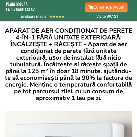
Plata sigura
Comanda Acum
la livrare acasă
Vizite 99.
121
Evaluare medie
★
★
★
★
★
APARAT DE AER CONDIȚIONAT DE PERETE
4-ÎN-1 FĂRĂ UNITATE EXTERIOARĂ:
ÎNCĂLZEȘTE + RĂCEȘTE - Aparat de aer
condiționat de perete fără unitate
exterioară, ușor de instalat fără nicio
tubulatură. Încălzește și răcește spații de
până la 125 m² în doar 18 minute, ajutându-
te să economisești până la 90% la factura de
energie. Menține o temperatură confortabilă
pe tot parcursul zilei, cu un consum de
aproximativ 1 leu pe zi.