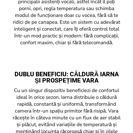
principalii asistenți vocali, astfel încât îl poți
porni, opri, regla temperatura sau schimba
modul de funcționare doar cu vocea, fără să te
ridici de pe canapea. Este un sistem cu adevărat
inteligent și conectat, care îți oferă control total
într-un mod practic și modern: fără complicații,
confort maxim, chiar și fără telecomandă.
DUBLU BENEFICIU: CĂLDURĂ IARNA
ȘI PROSPEȚIME VARA
Cu un singur dispozitiv beneficiezi de confortul
ideal în orice sezon. Iarna distribuie o căldură
rapidă, constantă și uniformă, transformând
camera într-un spațiu primitor fără risipă. Vara
răcește în câteva minute cu un flux de aer stabil
și plăcut, evitând variațiile de temperatură și
menținând locuința răcoroasă chiar și în zilele