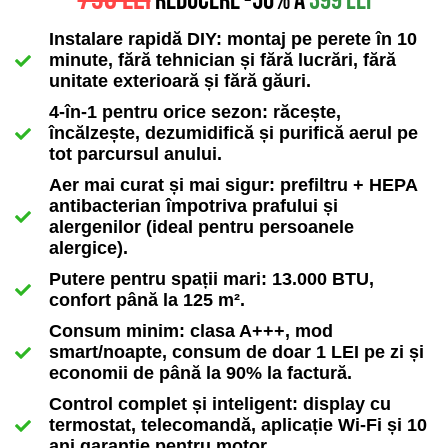
REDUCERE -50% A
399 lei
Instalare rapidă DIY: montaj pe perete în 10
minute, fără tehnician și fără lucrări, fără
unitate exterioară și fără găuri.
4-în-1 pentru orice sezon: răcește,
încălzește, dezumidifică și purifică aerul pe
tot parcursul anului.
Aer mai curat și mai sigur: prefiltru + HEPA
antibacterian împotriva prafului și
alergenilor (ideal pentru persoanele
alergice).
Putere pentru spații mari: 13.000 BTU,
confort până la 125 m².
Consum minim: clasa A+++, mod
smart/noapte, consum de doar 1 LEI pe zi și
economii de până la 90% la factură.
Control complet și inteligent: display cu
termostat, telecomandă, aplicație Wi-Fi și 10
ani garanție pentru motor.