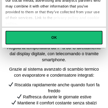
our social media, advertising and analytics partners who
may combine it with other information that you’ve
provided to them or that they’ve collected from your use
Non è una semplice stufa.
of their services. Link to the
privacy policy and cookie
Non è un ventilatore evoluto.
policy
.
È un sistema completo di gestione del clima
Consent
OK
domestico progettato per funzionare tutto l’anno.
Necessary
Selection
Regola la temperatura da 7° a 36°C direttamente
Preferences
dal display digitale, con telecomando o tramite
smartphone.
Statistics
Grazie al sistema avanzato di scambio termico
con evaporatore e condensatore integrati:
Marketing
Riscalda rapidamente anche quando fuori fa
freddo
Raffresca durante le giornate estive
Mantiene il comfort costante senza sbalzi