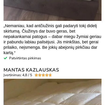
„Nemaniau, kad antčiužinis gali padaryti tokį didelį
skirtumą. Čiužinys dar buvo geras, bet
nepakankamai patogus – dabar miegu žymiai geriau
ir pabundu labiau pailsėjusi. Jis minkštas, bet gerai
prilaiko, neįsmenga. Be jokių abejonių pirkčiau dar
kartą.“
Patvirtintas pirkimas
MANTAS KAZLAUSKAS
Įvertinimas: 4,8 / 5




