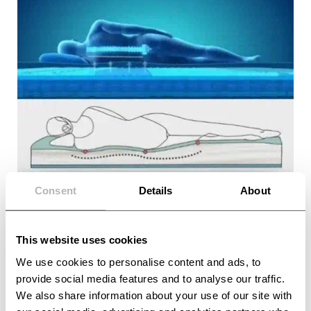
Consent
Details
About
This website uses cookies
We use cookies to personalise content and ads, to
ERGONOMIŠKA ATRAMA, SKATINANTI
NATŪRALIĄ KŪNO LAIKYSENĄ
provide social media features and to analyse our traffic.
We also share information about your use of our site with
Skirtingų sluoksnių derinys sukurtas taip, kad