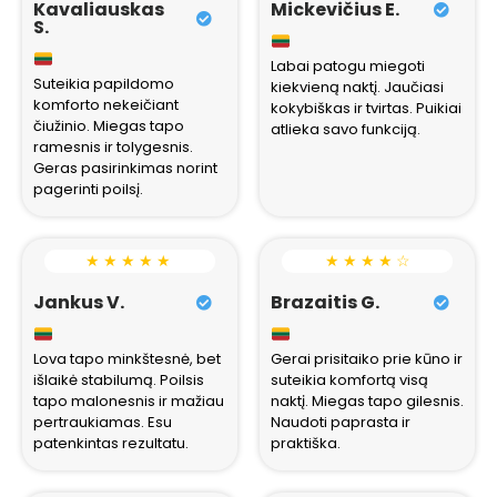
Kavaliauskas
Mickevičius E.
S.
Labai patogu miegoti
Suteikia papildomo
kiekvieną naktį. Jaučiasi
komforto nekeičiant
kokybiškas ir tvirtas. Puikiai
čiužinio. Miegas tapo
atlieka savo funkciją.
ramesnis ir tolygesnis.
Geras pasirinkimas norint
pagerinti poilsį.
★ ★ ★ ★ ★
★ ★ ★ ★ ☆
Jankus V.
Brazaitis G.
Lova tapo minkštesnė, bet
Gerai prisitaiko prie kūno ir
išlaikė stabilumą. Poilsis
suteikia komfortą visą
tapo malonesnis ir mažiau
naktį. Miegas tapo gilesnis.
pertraukiamas. Esu
Naudoti paprasta ir
patenkintas rezultatu.
praktiška.