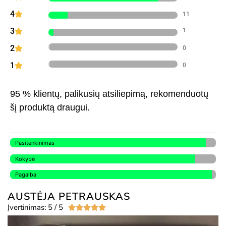
4
11
3
1
2
0
1
0
95 % klientų, palikusių atsiliepimą, rekomenduotų
šį produktą draugui.
Pasitenkinimas
Kokybė
Pagalba
AUSTĖJA PETRAUSKAS
Įvertinimas: 5 / 5




