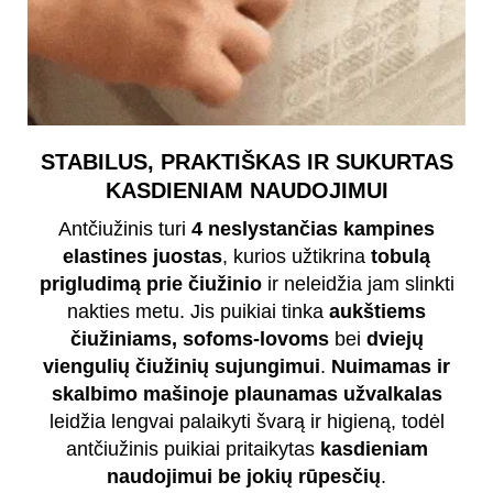
STABILUS, PRAKTIŠKAS IR SUKURTAS
KASDIENIAM NAUDOJIMUI
Antčiužinis turi
4 neslystančias kampines
elastines juostas
, kurios užtikrina
tobulą
prigludimą prie čiužinio
ir neleidžia jam slinkti
nakties metu. Jis puikiai tinka
aukštiems
čiužiniams, sofoms-lovoms
bei
dviejų
viengulių čiužinių sujungimui
.
Nuimamas ir
skalbimo mašinoje plaunamas užvalkalas
leidžia lengvai palaikyti švarą ir higieną, todėl
antčiužinis puikiai pritaikytas
kasdieniam
naudojimui be jokių rūpesčių
.