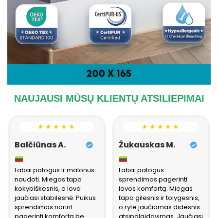
NAUJAUSI MŪSŲ KLIENTŲ ATSILIEPIMAI
★ ★ ★ ★ ★
★ ★ ★ ★ ★
Balčiūnas A.
Žukauskas M.
Labai patogus ir malonus
Labai patogus
naudoti. Miegas tapo
sprendimas pagerinti
kokybiškesnis, o lova
lovos komfortą. Miegas
jaučiasi stabilesnė. Puikus
tapo gilesnis ir tolygesnis,
sprendimas norint
o ryte jaučiamas didesnis
pagerinti komfortą be
atsipalaidavimas. Jaučiasi