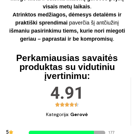
visais metų laikais
.
Atrinktos medžiagos, dėmesys detalėms ir
praktiški sprendimai
paverčia šį antčiužinį
išmaniu pasirinkimu tiems, kurie nori miegoti
geriau – paprastai ir be kompromisų
.
Perkamiausias savaitės
produktas su vidutiniu
įvertinimu:
4.91
Kategorija:
Gerovė
5
177