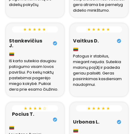
didelių pokyčių.
gera atrama be pernelyg
didelio minkštumo.
★ ★ ★ ★ ★
★ ★ ★ ★ ★
Stankevičius
Vaitkus D.
J.
Patogus ir stabilus,
Iš karto suteikia daugiau
miegant nejuda. Suteikia
patogumo visam lovos
malonų pojūtį ir padeda
paviršiui. Po kelių naktų
geriau pailsėti. Geras
pastebimai pagerėjo
pasirinkimas kasdieniam
miego kokybė. Puikiai
naudojimui.
dera prie esamo čiužinio.
★ ★ ★ ★ ☆
★ ★ ★ ★ ★
Pocius T.
Urbonas L.