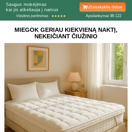
Saugus mokėjimas
Užsisakykite dabar
kai jis atkeliauja į namus
Apsilankymai 99.
123
Vidutinis įvertinimas
★
★
★
★
★
MIEGOK GERIAU KIEKVIENĄ NAKTĮ,
NEKEIČIANT ČIUŽINIO