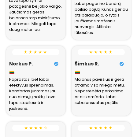
Lova tapo žymiai
Labai pagerino bendrą
patogesnė be jokio vargo.
poilsio pojūtį. Kūnas geriau
Jaučiamas geras
atsipalaiduoja, o rytais
balansas tarp minkštumo
jaučiamas mažesnis
ir atramos. Miegoti tapo
nuovargis. Atitinka
daug maloniau.
lūkesčius.
★ ★ ★ ★ ★
★ ★ ★ ★ ★
Norkus P.
Šimkus R.
Paprastas, bet labai
Malonus paviršius ir gera
efektyvus sprendimas.
atrama viso miego metu.
Komfortas juntamas jau
Nepastebėta perkaitimo
nuo pirmųjų naktų. Lova
ar diskomforto. Labai
tapo stabilesnė ir
subalansuotas pojūtis.
jaukesnė.
★ ★ ★ ★ ☆
★ ★ ★ ★ ★