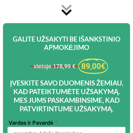
GALITE UŽSAKYTI BE IŠANKSTINIO
APMOKĖJIMO
89,00€
vietoje 178,99 €
ĮVESKITE SAVO DUOMENIS ŽEMIAU,
KAD PATEIKTUMĖTE UŽSAKYMĄ.
MES JUMS PASKAMBINSIME, KAD
PATVIRTINTUME UŽSAKYMĄ.
Topper
Vardas ir Pavardė
*
69 - LT -