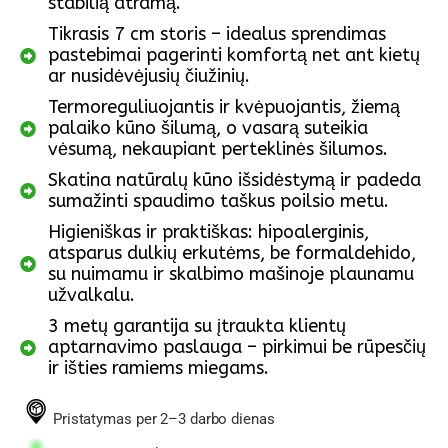
stabilią atramą.
Tikrasis 7 cm storis – idealus sprendimas
pastebimai pagerinti komfortą net ant kietų
ar nusidėvėjusių čiužinių.
Termoreguliuojantis ir kvėpuojantis, žiemą
palaiko kūno šilumą, o vasarą suteikia
vėsumą, nekaupiant perteklinės šilumos.
Skatina natūralų kūno išsidėstymą ir padeda
sumažinti spaudimo taškus poilsio metu.
Higieniškas ir praktiškas: hipoalerginis,
atsparus dulkių erkutėms, be formaldehido,
su nuimamu ir skalbimo mašinoje plaunamu
užvalkalu.
3 metų garantija su įtraukta klientų
aptarnavimo paslauga – pirkimui be rūpesčių
ir išties ramiems miegams.
Pristatymas per 2–3 darbo dienas