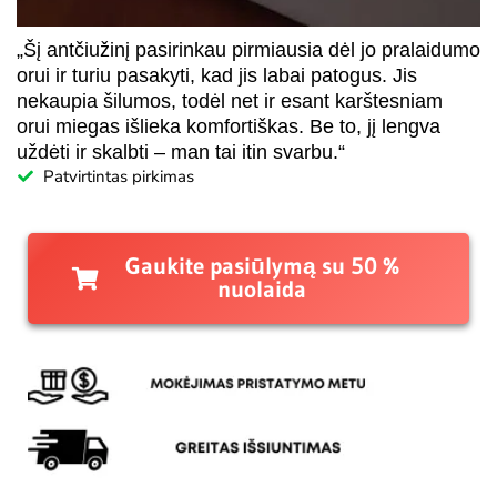
„Šį antčiužinį pasirinkau pirmiausia dėl jo pralaidumo
orui ir turiu pasakyti, kad jis labai patogus. Jis
nekaupia šilumos, todėl net ir esant karštesniam
orui miegas išlieka komfortiškas. Be to, jį lengva
uždėti ir skalbti – man tai itin svarbu.“
Patvirtintas pirkimas
Gaukite pasiūlymą su 50 %
nuolaida