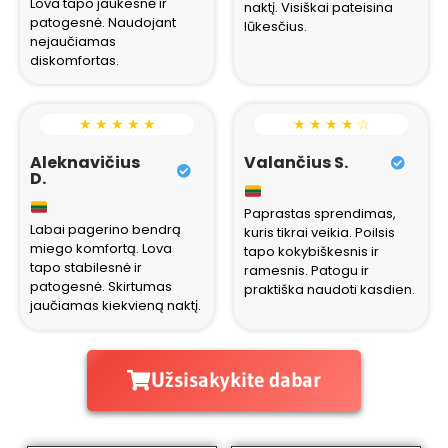
Lova tapo jaukesnė ir
naktį. Visiškai pateisina
patogesnė. Naudojant
lūkesčius.
nejaučiamas
diskomfortas.
★ ★ ★ ★ ★
★ ★ ★ ★ ☆
Aleknavičius
Valančius S.
D.
Paprastas sprendimas,
Labai pagerino bendrą
kuris tikrai veikia. Poilsis
miego komfortą. Lova
tapo kokybiškesnis ir
tapo stabilesnė ir
ramesnis. Patogu ir
patogesnė. Skirtumas
praktiška naudoti kasdien.
jaučiamas kiekvieną naktį.
Užsisakykite dabar