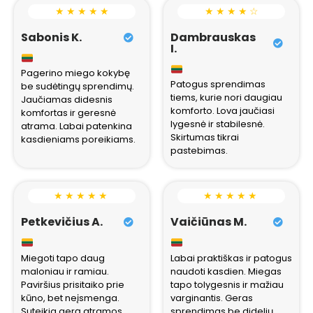
★ ★ ★ ★ ★
★ ★ ★ ★ ☆
Sabonis K.
Dambrauskas
I.
Pagerino miego kokybę
Patogus sprendimas
be sudėtingų sprendimų.
tiems, kurie nori daugiau
Jaučiamas didesnis
komforto. Lova jaučiasi
komfortas ir geresnė
lygesnė ir stabilesnė.
atrama. Labai patenkina
Skirtumas tikrai
kasdieniams poreikiams.
pastebimas.
★ ★ ★ ★ ★
★ ★ ★ ★ ★
Petkevičius A.
Vaičiūnas M.
Miegoti tapo daug
Labai praktiškas ir patogus
maloniau ir ramiau.
naudoti kasdien. Miegas
Paviršius prisitaiko prie
tapo tolygesnis ir mažiau
kūno, bet neįsmenga.
varginantis. Geras
Suteikia gerą atramos
sprendimas be didelių