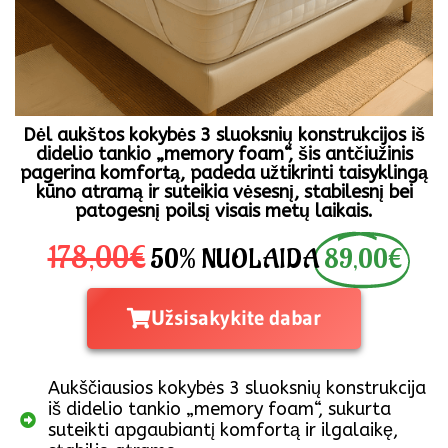
Dėl aukštos kokybės 3 sluoksnių konstrukcijos iš
didelio tankio „memory foam“, šis antčiužinis
pagerina komfortą, padeda užtikrinti taisyklingą
kūno atramą ir suteikia vėsesnį, stabilesnį bei
patogesnį poilsį visais metų laikais.
178,00€
50% NUOLAIDA
89,00€
Užsisakykite dabar
Aukščiausios kokybės 3 sluoksnių konstrukcija
iš didelio tankio „memory foam“, sukurta
suteikti apgaubiantį komfortą ir ilgalaikę,