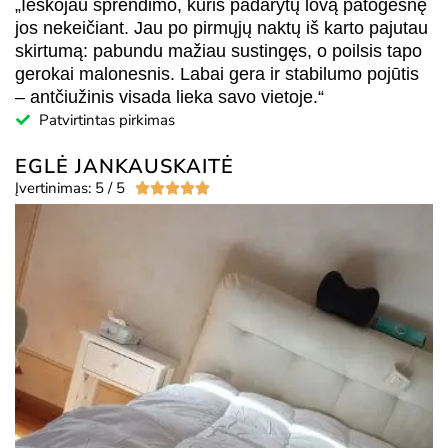
„Ieškojau sprendimo, kuris padarytų lovą patogesnę
jos nekeičiant. Jau po pirmųjų naktų iš karto pajutau
skirtumą: pabundu mažiau sustingęs, o poilsis tapo
gerokai malonesnis. Labai gera ir stabilumo pojūtis
– antčiužinis visada lieka savo vietoje.“
Patvirtintas pirkimas
EGLĖ JANKAUSKAITĖ
Įvertinimas: 5 / 5




