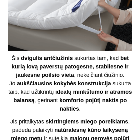
Šis
dvigulis antčiužinis
sukurtas tam, kad
bet
kurią lovą paverstų patogesne, stabilesne ir
jaukesne poilsio vieta
, nekeičiant čiužinio.
Jo
aukščiausios kokybės konstrukcija
sukurta
taip, kad užtikrintų
idealų minkštumo ir atramos
balansą
, gerinant
komforto pojūtį naktis po
nakties
.
Jis pritaikytas
skirtingiems miego poreikiams
,
padeda palaikyti
natūralesnę kūno laikyseną
miego metu
ir suteikia
malonų gerovės pojūtį