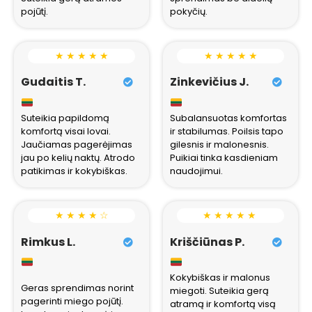
pojūtį.
pokyčių.
★ ★ ★ ★ ★
★ ★ ★ ★ ★
Gudaitis T.
Zinkevičius J.
Suteikia papildomą
Subalansuotas komfortas
komfortą visai lovai.
ir stabilumas. Poilsis tapo
Jaučiamas pagerėjimas
gilesnis ir malonesnis.
jau po kelių naktų. Atrodo
Puikiai tinka kasdieniam
patikimas ir kokybiškas.
naudojimui.
★ ★ ★ ★ ☆
★ ★ ★ ★ ★
Rimkus L.
Kriščiūnas P.
Kokybiškas ir malonus
Geras sprendimas norint
miegoti. Suteikia gerą
pagerinti miego pojūtį.
atramą ir komfortą visą