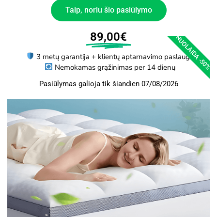
Taip, noriu šio pasiūlymo
89,00€
NUOLAIDA -50%
3 metų garantija + klientų aptarnavimo paslauga
Nemokamas grąžinimas per 14 dienų
Pasiūlymas galioja tik šiandien 07/08/2026