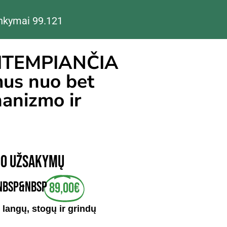
nkymai 99.
121
ITEMPIANČIA
mus nuo bet
hanizmo ir
100 UŽSAKYMŲ
nbsp&nbsp
89,00€
, langų, stogų ir grindų