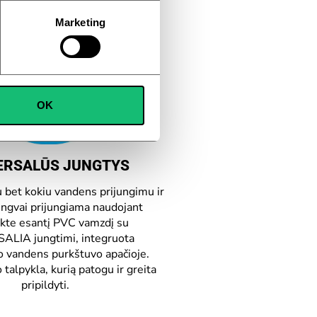
Marketing
OK
ERSALŪS JUNGTYS
 bet kokiu vandens prijungimu ir
lengvai prijungiama naudojant
kte esantį PVC vamzdį su
ALIA jungtimi, integruota
o vandens purkštuvo apačioje.
 talpykla, kurią patogu ir greita
pripildyti.