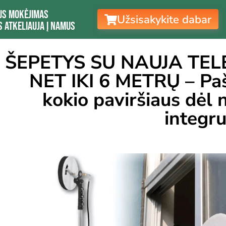
us mokėjimas
Užsisakykite dabar
is atkeliauja į namus
ŠEPETYS SU NAUJA TEL
NET IKI 6 METRŲ – Paš
kokio paviršiaus dėl
integru