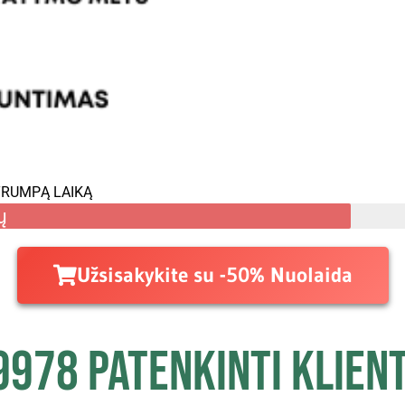
TRUMPĄ LAIKĄ
ų
Užsisakykite su -50% Nuolaida
9978 patenkinti klient