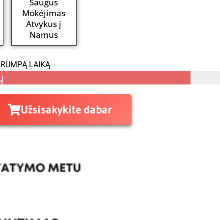
Saugus
Mokėjimas
Atvykus į
Namus
TRUMPĄ LAIKĄ
ų
Užsisakykite dabar