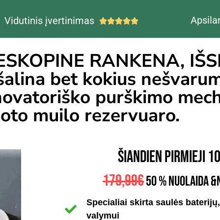
Apsila
Vidutinis įvertinimas





ESKOPINE RANKENA, IŠS
alina bet kokius nešvaru
 novatoriško purškimo mec
oto muilo rezervuaro.
ŠIANDIEN PIRMIEJI 
179,99€
50 % NUOLAIDA &
Specialiai skirta saulės baterijų
valymui