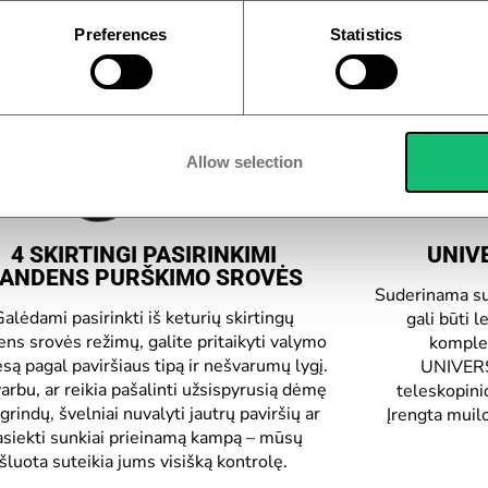
Preferences
Statistics
Allow selection
4 SKIRTINGI PASIRINKIMI
UNIV
ANDENS PURŠKIMO SROVĖS
Suderinama su
Galėdami pasirinkti iš keturių skirtingų
gali būti 
ns srovės režimų, galite pritaikyti valymo
komple
są pagal paviršiaus tipą ir nešvarumų lygį.
UNIVERS
rbu, ar reikia pašalinti užsispyrusią dėmę
teleskopini
grindų, švelniai nuvalyti jautrų paviršių ar
Įrengta muilo
asiekti sunkiai prieinamą kampą – mūsų
šluota suteikia jums visišką kontrolę.