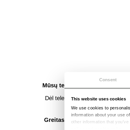
Consent
Mūsų teleskopinė šluota sukurta
Dėl teleskopinio prailginimo galit
This website uses cookies
baterijas, n
We use cookies to personalis
information about your use of
Greitas valymas:
vos per kelia
other information that you’ve
policy and cookie policy
.