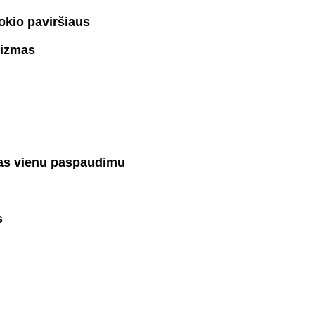
okio paviršiaus
nizmas
as vienu paspaudimu
s