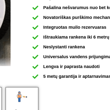
Pašalina nešvarumus nuo bet k
Novatoriškas purškimo mecha
Integruotas muilo rezervuaras
Ištraukiama rankena iki 6 metrų
Neslystanti rankena
Universalus vandens prijungim
Lengva ir paprasta naudoti
5 metų garantija ir aptarnavima