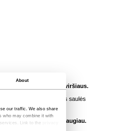
About
, nepriklausomai nuo paviršiaus.
vyzdžiui, ant stogų esančias saulės
gų priemonių.
se our traffic. We also share
ers who may combine it with
kučius, samanas ir dar daugiau.
 services. Link to the
privacy