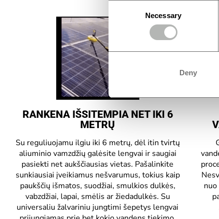
Consent
Necessary
Selection
Deny
RANKENA IŠSITEMPIA NET IKI 6
METRŲ
V
Su reguliuojamu ilgiu iki 6 metrų, dėl itin tvirtų
aliuminio vamzdžių galėsite lengvai ir saugiai
vande
pasiekti net aukščiausias vietas. Pašalinkite
proce
sunkiausiai įveikiamus nešvarumus, tokius kaip
Nesva
paukščių išmatos, suodžiai, smulkios dulkės,
nuo 
vabzdžiai, lapai, smėlis ar žiedadulkės. Su
p
universaliu žalvariniu jungtimi šepetys lengvai
prijungiamas prie bet kokio vandens tiekimo.