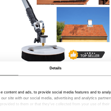
Details
 tam, kad užtikrintų efektyvų ir saugų valymą
e lengvai pasiekti net ir aukščiausius paviršius, pa
ereikėdami lipti ant kopėčių ar naudoti kitų pavojin
e content and ads, to provide social media features and to analy
 our site with our social media, advertising and analytics partn
s sekundes pašalina purvą, apnašas, gyvūnų li
 provided to them or that they’ve collected from your use of their