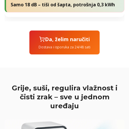
Samo 18 dB – tiši od šapta, potrošnja 0,3 kWh
Da, želim naručiti
Dostava i isporuka za 24/48 sati
Grije, suši, regulira vlažnost i
čisti zrak – sve u jednom
uređaju