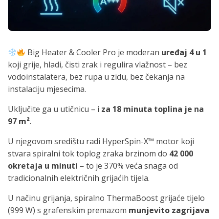
Big Heater & Cooler Pro je moderan
uređaj 4 u 1
koji grije, hladi, čisti zrak i regulira vlažnost – bez
vodoinstalatera, bez rupa u zidu, bez čekanja na
instalaciju mjesecima.
Uključite ga u utičnicu – i
za 18 minuta toplina je na
97 m²
.
U njegovom središtu radi HyperSpin-X™ motor koji
stvara spiralni tok toplog zraka brzinom do
42 000
okretaja u minuti
– to je 370% veća snaga od
tradicionalnih električnih grijaćih tijela.
U načinu grijanja, spiralno ThermaBoost grijaće tijelo
(999 W) s grafenskim premazom
munjevito zagrijava