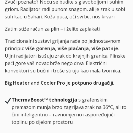
Zvuči poznato? Noću se budite s glavoboljom i suhim
grlom. Radijator radi punom snagom, ali je zrak u sobi
suh kao u Sahari. Koža puca, oči svrbe, nos krvari.
Zatim stiže račun za plin – i želite zaplakati.
Tradicionalni sustavi grijanja rade po jednostavnom
principu:
više gorenja, više plaćanja, više patnje
.
Uljni radijatori isušuju zrak do krajnjih granica. Plinske
peći gore vaš novac brže nego drva. Električni
konvektori su bučni i troše struju kao mala tvornica.
Big Heater and Cooler Pro je potpuno drugačiji.
ThermaBoost™ tehnologija
s grafenskim
premazom munja brzo zagrijava zrak na 36°C, ali to
čini inteligentno – ravnomjerno raspoređujući
toplinu po cijelom prostoru.