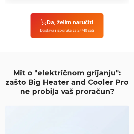
Da, želim naručiti
Dostava i isporuka za 24/48 sati
Mit o "električnom grijanju":
zašto Big Heater and Cooler Pro
ne probija vaš proračun?