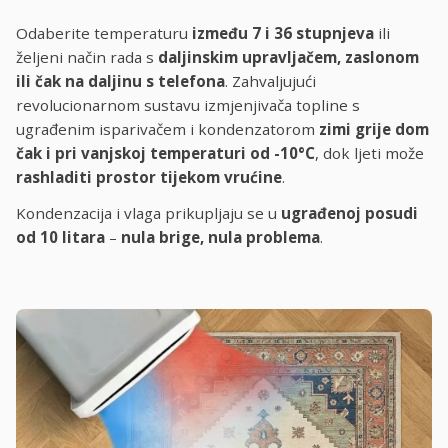
Odaberite temperaturu
između 7 i 36 stupnjeva
ili
željeni način rada s
daljinskim upravljačem, zaslonom
ili čak na daljinu s telefona
. Zahvaljujući
revolucionarnom sustavu izmjenjivača topline s
ugrađenim isparivačem i kondenzatorom
zimi grije dom
čak i pri vanjskoj temperaturi od -10°C
, dok ljeti može
rashladiti prostor tijekom vrućine
.
Kondenzacija i vlaga prikupljaju se u
ugrađenoj posudi
od 10 litara
–
nula brige, nula problema
.