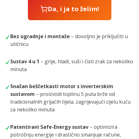
Da, i ja to želim!
Bez ugradnje i montaže
– dovoljno je priključiti u
✓
utičnicu
Sustav 4 u 1
– grije, hladi, suši i čisti zrak za nekoliko
✓
minuta
Snažan beščetkasti motor s inverterskim
✓
sustavom
– proizvodi toplinu 5 puta brže od
tradicionalnih grijaćih tijela, zagrijevajući cijelu kuću
za nekoliko minuta
Patentirani Safe-Energy sustav
– optimizira
✓
potrošnju energije i drastično smanjuje račune,