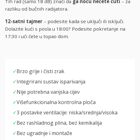
Tih rad (samo 18 dB) znači da
ga noću nećete čuti
– za
razliku od bučnih radijatora.
12-satni tajmer
– podesite kada se uključi ili isključi.
Dolazite kući s posla u 18:00? Podesite pokretanje na
17:30 i ući ćete u topao dom.
✓
Brzo grije i čisti zrak
✓
Integrirani sustav isparivanja
✓
Nije potrebna vanjska cijev
✓
Višefunkcionalna kontrolna ploča
✓
3 postavke ventilacije: niska/srednja/visoka
✓
Bez rashladnog plina, bez kemikalija
✓
Bez ugradnje i montaže