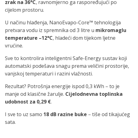
zrak na 36°C
, ravnomjerno ga raspoređujući po
cijelom prostoru.
U načinu hlađenja, NanoEvapo-Core™ tehnologija
pretvara vodu iz spremnika od 3 litre u
mikromaglu
temperature –12°C
, hladeći dom tijekom ljetne
vrućine.
Sve to kontrolira inteligentni Safe-Energy sustav koji
automatski podešava snagu prema veličini prostorije,
vanjskoj temperaturi i razini vlažnosti.
Rezultat? Potrošnja energije ispod 0,3 kWh – to je
manje od klasične žarulje.
Cijelodnevna toplinska
udobnost za 0,29 €
.
I sve to uz samo
18 dB razine buke
– tiše od tikajućeg
sata.