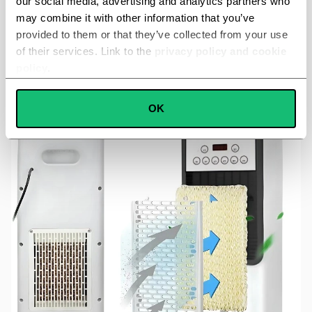
our social media, advertising and analytics partners who
možete uključiti, isključiti i programirati uređaj
čak i dok
may combine it with other information that you’ve
ste daleko od kuće
, tako da se
vratite kući na
provided to them or that they’ve collected from your use
savršenu temperaturu
.
of their services. Link to the
privacy policy and cookie
policy
.
Consent
OK
Necessary
Selection
Preferences
Statistics
Marketing