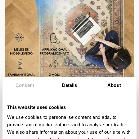
Consent
Details
About
Sustav 4 u 1
Munjevito grije
,
odvodi vlagu
,
regulira klimu
i
čisti
This website uses cookies
zrak
.
Opcija automatskog okretanja
– automatsko
We use cookies to personalise content and ads, to
okretanje lijevo i desno
pod kutom od 120 stupnjeva
za
provide social media features and to analyse our traffic.
bolju pokrivenost prostora bilo koje veličine.
We also share information about your use of our site with
Daljinsko upravljanje putem mobilne aplikacije
–